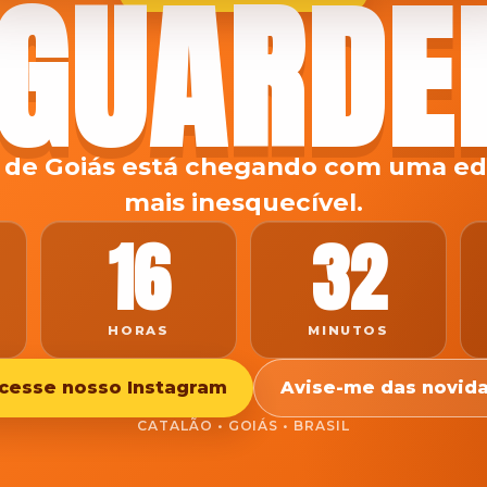
GUARD
 de Goiás está chegando com uma ed
mais inesquecível.
16
32
HORAS
MINUTOS
cesse nosso Instagram
Avise-me das novid
CATALÃO • GOIÁS • BRASIL