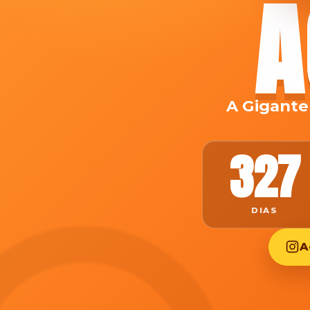
A
A Gigante
327
DIAS
A