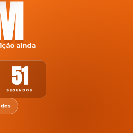
EM
ição ainda
51
SEGUNDOS
ades